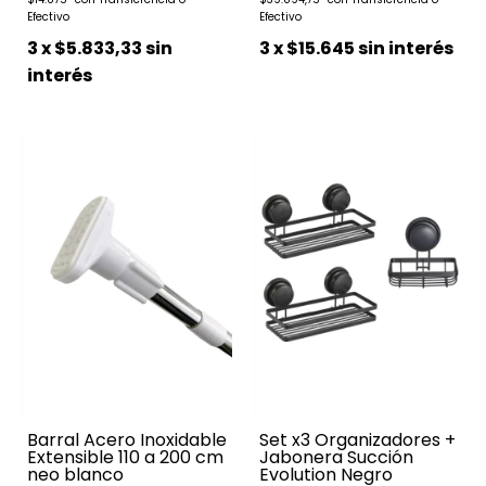
3
x
$5.833,33
sin
3
x
$15.645
sin interés
interés
Barral Acero Inoxidable
Set x3 Organizadores +
Extensible 110 a 200 cm
Jabonera Succión
neo blanco
Evolution Negro