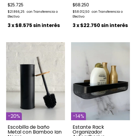
$25.725
$68.250
$21.866,25
$58.012,50
3
x
$8.575
sin interés
3
x
$22.750
sin interés
-
20
%
-
14
%
Escobilla de baño
Estante Rack
Metal con Bamboo Ian
Organizador