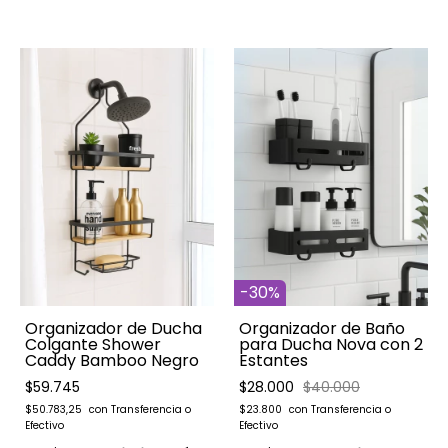
-
30
%
Organizador de Ducha
Organizador de Baño
Colgante Shower
para Ducha Nova con 2
Caddy Bamboo Negro
Estantes
$59.745
$28.000
$40.000
$50.783,25
$23.800