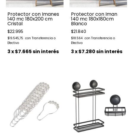
Protector con Imanes
Protector con Iman
140 mc 180x200 cm
140 mc 180x180cm
Cristal
Blanco
$22.995
$21.840
$19.545,75
$18.564
3
x
$7.665
sin interés
3
x
$7.280
sin interés