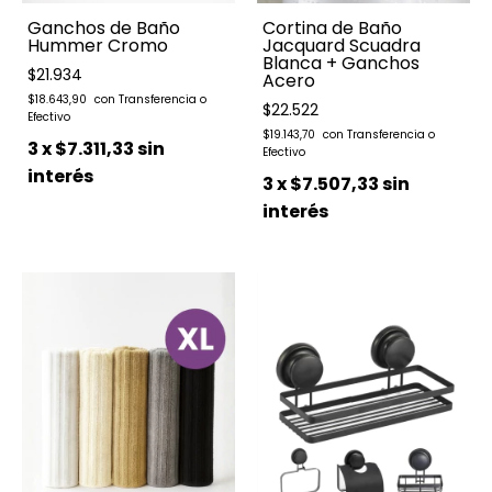
Ganchos de Baño
Cortina de Baño
Hummer Cromo
Jacquard Scuadra
Blanca + Ganchos
$21.934
Acero
$18.643,90
$22.522
$19.143,70
3
x
$7.311,33
sin
interés
3
x
$7.507,33
sin
interés