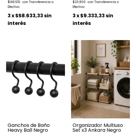
$149.515
$23.800
3
x
$58.633,33
sin
3
x
$9.333,33
sin
interés
interés
Ganchos de Baño
Organizador Multiuso
Heavy Ball Negro
Set x3 Ankara Negro