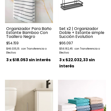
Organizador Para Baño
Set x2 | Organizador
Estante Bamboo Con
Doble + Estante simple
Toallero Negro
Succión Evolution
$54.159
$66.097
$46.035,15
$56.182,45
3
x
$18.053
sin interés
3
x
$22.032,33
sin
interés