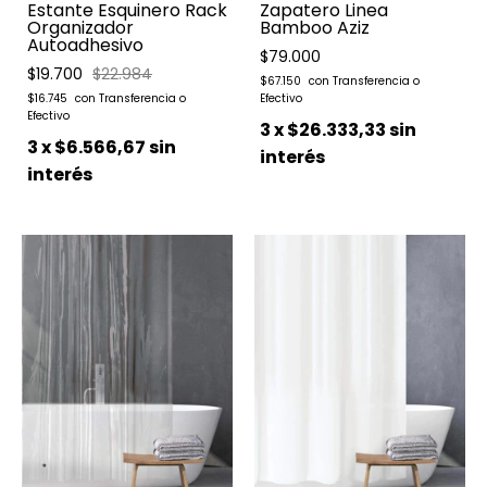
Estante Esquinero Rack
Zapatero Linea
Organizador
Bamboo Aziz
Autoadhesivo
$79.000
$19.700
$22.984
$67.150
$16.745
3
x
$26.333,33
sin
3
x
$6.566,67
sin
interés
interés