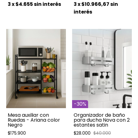
3
x
$10.966,67
sin
3
x
$4.655
sin interés
interés
-
30
%
Mesa auxiliar con
Organizador de baño
Ruedas - Ariana color
para ducha Nova con 2
Negro
estantes satin
$175.900
$28.000
$40.000