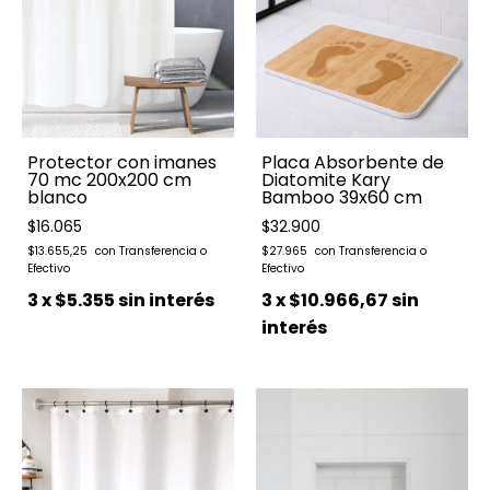
Protector con imanes
Placa Absorbente de
70 mc 200x200 cm
Diatomite Kary
blanco
Bamboo 39x60 cm
$16.065
$32.900
$13.655,25
$27.965
3
x
$5.355
sin interés
3
x
$10.966,67
sin
interés