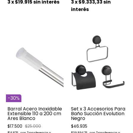
3
x
$19.915
sin interés
3
x
$9.333,33
sin
interés
-
30
%
Barral Acero Inoxidable
Set x 3 Accesorios Para
Extensible 110 a 200 cm
Baño Succión Evolution
Ares Blanco
Negro
$17.500
$25.000
$46.935
$14.875
$39.894,75