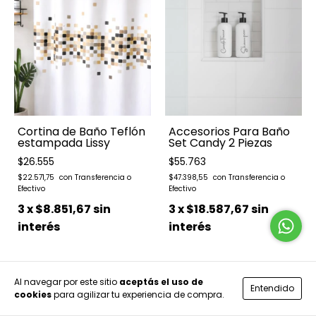
Cortina de Baño Teflón
Accesorios Para Baño
estampada Lissy
Set Candy 2 Piezas
$26.555
$55.763
$22.571,75
$47.398,55
3
x
$8.851,67
sin
3
x
$18.587,67
sin
interés
interés
Al navegar por este sitio
aceptás el uso de
Entendido
cookies
para agilizar tu experiencia de compra.