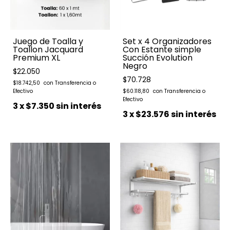
Juego de Toalla y
Set x 4 Organizadores
Toallon Jacquard
Con Estante simple
Premium XL
Succión Evolution
Negro
$22.050
$70.728
$18.742,50
$60.118,80
3
x
$7.350
sin interés
3
x
$23.576
sin interés