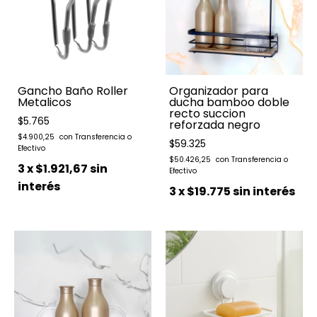
Gancho Baño Roller
Organizador para
Metalicos
ducha bamboo doble
recto succion
$5.765
reforzada negro
$4.900,25
$59.325
$50.426,25
3
x
$1.921,67
sin
interés
3
x
$19.775
sin interés