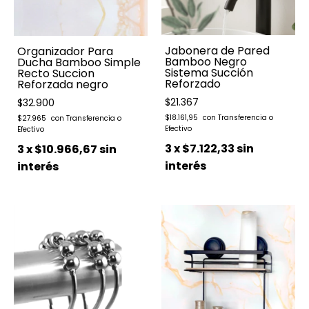
Jabonera de Pared
Organizador Para
Bamboo Negro
Ducha Bamboo Simple
Sistema Succión
Recto Succion
Reforzado
Reforzada negro
$21.367
$32.900
$18.161,95
$27.965
3
x
$7.122,33
sin
3
x
$10.966,67
sin
interés
interés