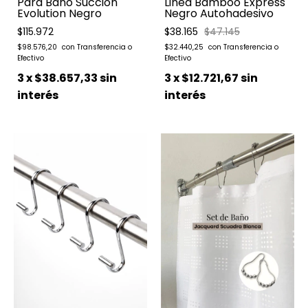
Para Baño Succión
Linea Bamboo Express
Evolution Negro
Negro Autohadesivo
$115.972
$38.165
$47.145
$98.576,20
$32.440,25
3
x
$38.657,33
sin
3
x
$12.721,67
sin
interés
interés