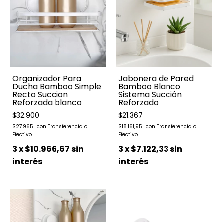
Organizador Para
Jabonera de Pared
Ducha Bamboo Simple
Bamboo Blanco
Recto Succion
Sistema Succión
Reforzada blanco
Reforzado
$32.900
$21.367
$27.965
$18.161,95
3
x
$10.966,67
sin
3
x
$7.122,33
sin
interés
interés