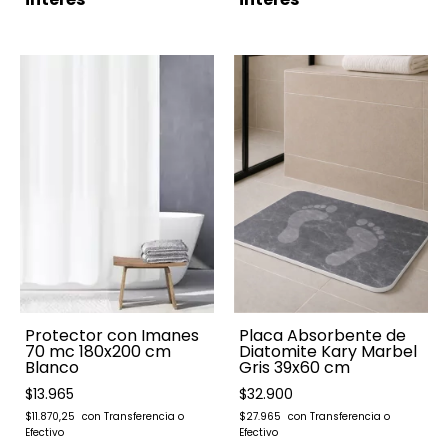
Placa Absorbente de
Protector con Imanes
Diatomite Kary Marbel
70 mc 180x200 cm
Gris 39x60 cm
Blanco
$32.900
$13.965
$27.965
$11.870,25