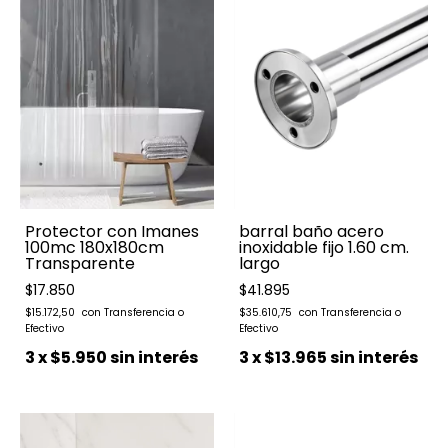
barral baño acero
Protector con Imanes
inoxidable fijo 1.60 cm.
100mc 180x180cm
largo
Transparente
$41.895
$17.850
$35.610,75
$15.172,50
3
x
$13.965
sin interés
3
x
$5.950
sin interés