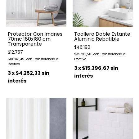
Toallero Doble Estante
Protector Con Imanes
Aluminio Rebatible
70mc 180x180 cm
Transparente
$46.190
$12.757
$39.261,50
$10.843,45
3
x
$15.396,67
sin
3
x
$4.252,33
sin
interés
interés