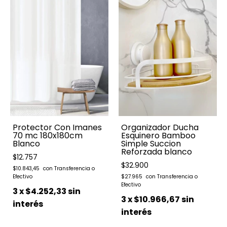
Protector Con Imanes
Organizador Ducha
70 mc 180x180cm
Esquinero Bamboo
Blanco
Simple Succion
Reforzada blanco
$12.757
$32.900
$10.843,45
$27.965
3
x
$4.252,33
sin
3
x
$10.966,67
sin
interés
interés