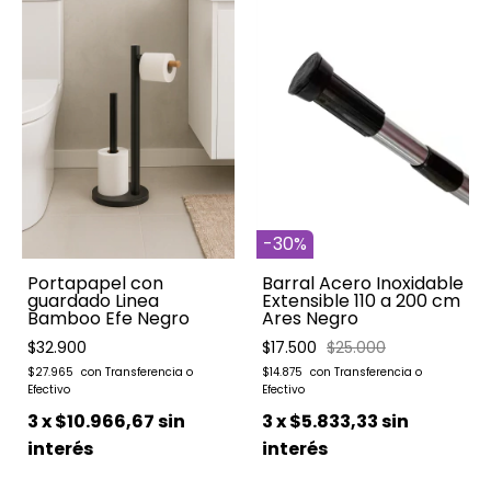
-
30
%
Portapapel con
Barral Acero Inoxidable
guardado Linea
Extensible 110 a 200 cm
Bamboo Efe Negro
Ares Negro
$32.900
$17.500
$25.000
$27.965
$14.875
3
x
$10.966,67
sin
3
x
$5.833,33
sin
interés
interés