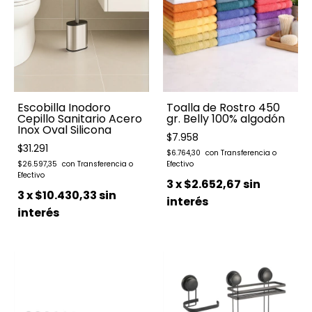
Escobilla Inodoro
Toalla de Rostro 450
Cepillo Sanitario Acero
gr. Belly 100% algodón
Inox Oval Silicona
$7.958
$31.291
$6.764,30
$26.597,35
3
x
$2.652,67
sin
3
x
$10.430,33
sin
interés
interés