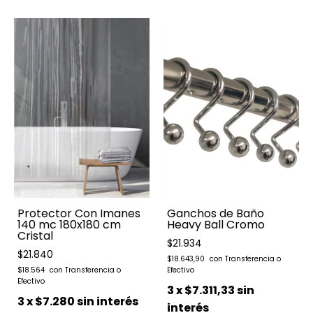
Protector Con Imanes
Ganchos de Baño
140 mc 180x180 cm
Heavy Ball Cromo
Cristal
$21.934
$21.840
$18.643,90
$18.564
3
x
$7.311,33
sin
3
x
$7.280
sin interés
interés