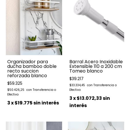
Organizador para
Barral Acero Inoxidable
ducha bamboo doble
Extensible 110 a 200 cm
recto succion
Tomeo blanco
reforzada blanco
$39.217
$59.325
$33.334,45
$50.426,25
3
x
$13.072,33
sin
3
x
$19.775
sin interés
interés