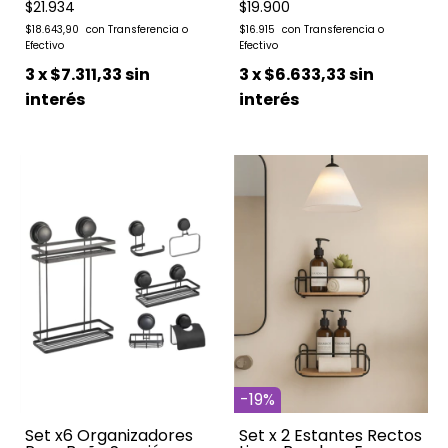
$21.934
$19.900
$18.643,90
$16.915
3
x
$7.311,33
sin
3
x
$6.633,33
sin
interés
interés
-
19
%
Set x6 Organizadores
Set x 2 Estantes Rectos