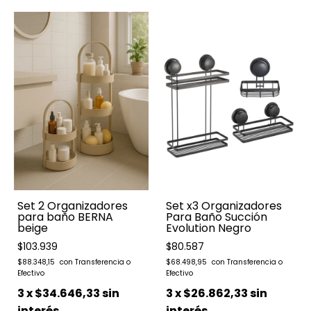
Set 2 Organizadores
Set x3 Organizadores
para baño BERNA
Para Baño Succión
beige
Evolution Negro
$103.939
$80.587
$88.348,15
$68.498,95
3
x
$34.646,33
sin
3
x
$26.862,33
sin
interés
interés