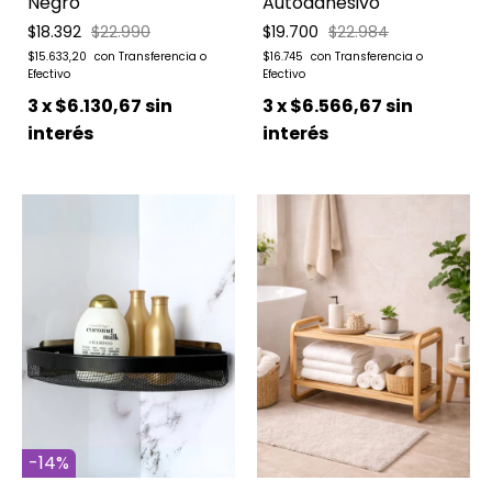
Negro
Autoadhesivo
$18.392
$22.990
$19.700
$22.984
$15.633,20
$16.745
3
x
$6.130,67
sin
3
x
$6.566,67
sin
interés
interés
-
14
%