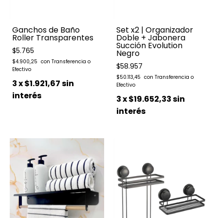
Ganchos de Baño
Set x2 | Organizador
Roller Transparentes
Doble + Jabonera
Succión Evolution
$5.765
Negro
$4.900,25
$58.957
$50.113,45
3
x
$1.921,67
sin
interés
3
x
$19.652,33
sin
interés