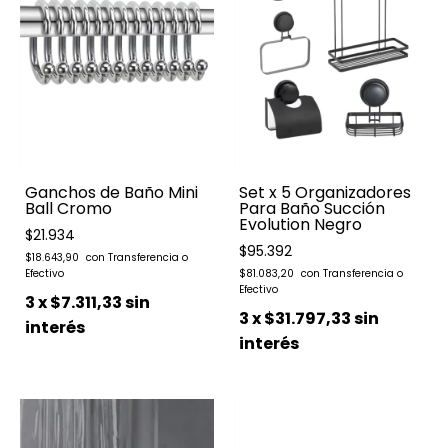
Ganchos de Baño Mini
Set x 5 Organizadores
Ball Cromo
Para Baño Succión
Evolution Negro
$21.934
$95.392
$18.643,90
$81.083,20
3
x
$7.311,33
sin
3
x
$31.797,33
sin
interés
interés