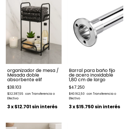
organizador de mesa /
Barral para baño fijo
Mesada doble
de acero inoxidable
absorbente elif
1,80 cm de largo
$38.103
$47.250
$32.387,55
$40.162,50
3
x
$12.701
sin interés
3
x
$15.750
sin interés