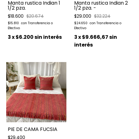
Manta rustica Indian 1
Manta rustica Indian 2
1/2 pza.
1/2 pza. -
$18.600
$20.674
$29.000
$32.224
$15.810
$24.650
3
x
$6.200
sin interés
3
x
$9.666,67
sin
interés
PIE DE CAMA FUCSIA
$29.400