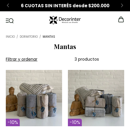
6 CUOTAS SIN INTERÉS desde $200.000
INICIO
/
DORMITORIO
/
MANTAS
Mantas
Filtrar y ordenar
3 productos
-
10
%
-
10
%