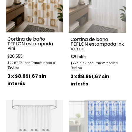
Cortina de baño
Cortina de baño
TEFLON estampada
TEFLON estampada Ink
Pini
Verde
$26.555
$26.555
$22.571,75
$22.571,75
3
x
$8.851,67
sin
3
x
$8.851,67
sin
interés
interés