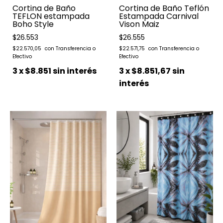
Cortina de Baño
Cortina de Baño Teflón
TEFLON estampada
Estampada Carnival
Boho Style
Vison Maiz
$26.553
$26.555
$22.570,05
$22.571,75
3
x
$8.851
sin interés
3
x
$8.851,67
sin
interés