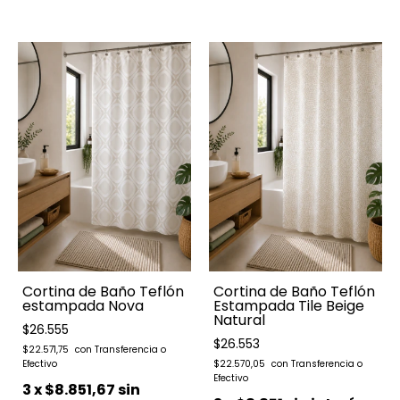
Cortina de Baño Teflón
Cortina de Baño Teflón
estampada Nova
Estampada Tile Beige
Natural
$26.555
$26.553
$22.571,75
$22.570,05
3
x
$8.851,67
sin