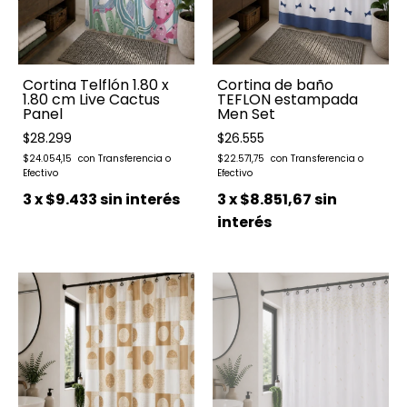
Cortina Telflón 1.80 x
Cortina de baño
1.80 cm Live Cactus
TEFLON estampada
Panel
Men Set
$28.299
$26.555
$24.054,15
$22.571,75
3
x
$9.433
sin interés
3
x
$8.851,67
sin
interés