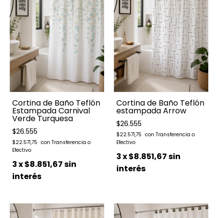
Cortina de Baño Teflón
Cortina de Baño Teflón
Estampada Carnival
estampada Arrow
Verde Turquesa
$26.555
$26.555
$22.571,75
$22.571,75
3
x
$8.851,67
sin
3
x
$8.851,67
sin
interés
interés