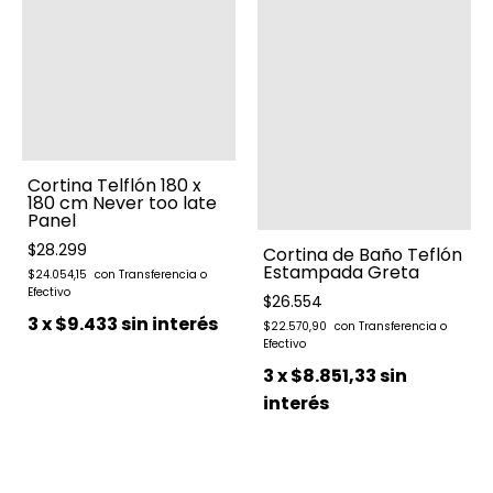
Cortina Telflón 180 x
180 cm Never too late
Panel
$28.299
Cortina de Baño Teflón
Estampada Greta
$24.054,15
$26.554
3
x
$9.433
sin interés
$22.570,90
3
x
$8.851,33
sin
interés