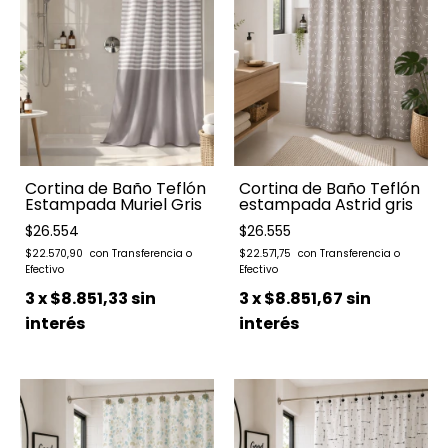
Cortina de Baño Teflón
Cortina de Baño Teflón
Estampada Muriel Gris
estampada Astrid gris
$26.554
$26.555
$22.570,90
$22.571,75
3
x
$8.851,33
sin
3
x
$8.851,67
sin
interés
interés