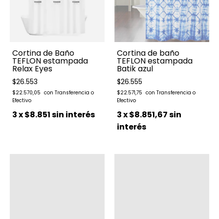
Cortina de Baño
Cortina de baño
TEFLON estampada
TEFLON estampada
Relax Eyes
Batik azul
$26.553
$26.555
$22.570,05
$22.571,75
3
x
$8.851
sin interés
3
x
$8.851,67
sin
interés