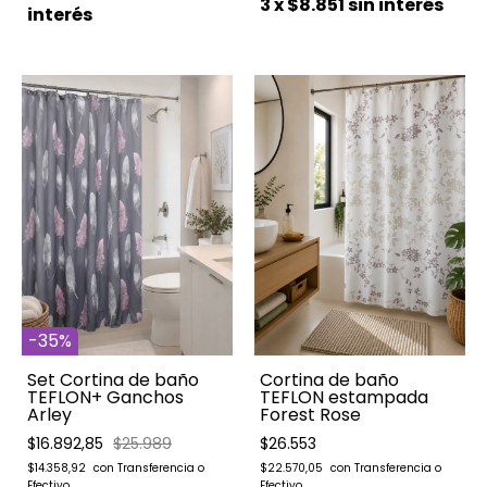
3
x
$8.851
sin interés
interés
-
35
%
Set Cortina de baño
Cortina de baño
TEFLON+ Ganchos
TEFLON estampada
Arley
Forest Rose
$16.892,85
$25.989
$26.553
$14.358,92
$22.570,05