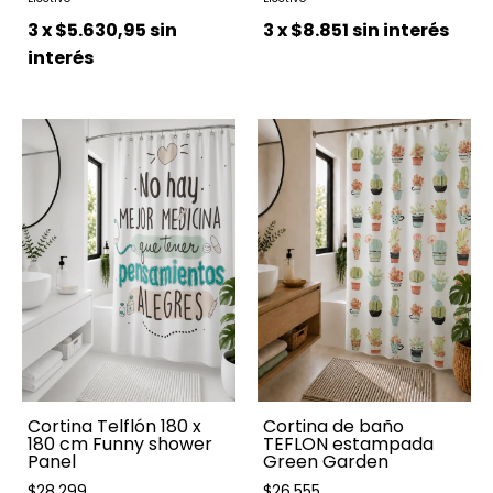
3
x
$5.630,95
sin
3
x
$8.851
sin interés
interés
Cortina Telflón 180 x
Cortina de baño
180 cm Funny shower
TEFLON estampada
Panel
Green Garden
$28.299
$26.555