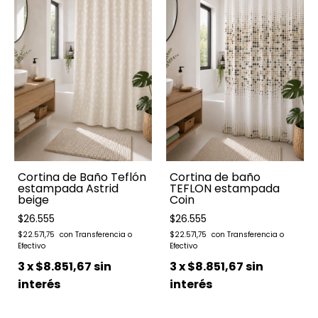
Cortina de Baño Teflón
Cortina de baño
estampada Astrid
TEFLON estampada
beige
Coin
$26.555
$26.555
$22.571,75
$22.571,75
3
x
$8.851,67
sin
3
x
$8.851,67
sin
interés
interés