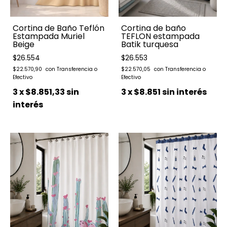
Cortina de Baño Teflón
Cortina de baño
Estampada Muriel
TEFLON estampada
Beige
Batik turquesa
$26.554
$26.553
$22.570,90
$22.570,05
3
x
$8.851,33
sin
3
x
$8.851
sin interés
interés