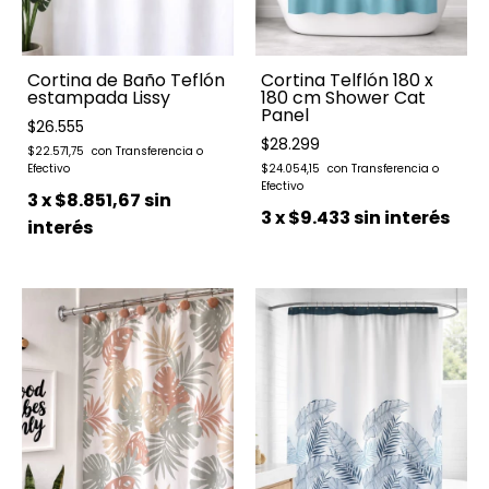
Cortina de Baño Teflón
Cortina Telflón 180 x
estampada Lissy
180 cm Shower Cat
Panel
$26.555
$28.299
$22.571,75
$24.054,15
3
x
$8.851,67
sin
3
x
$9.433
sin interés
interés