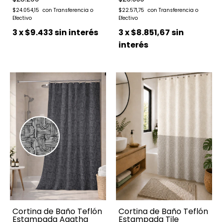
$24.054,15
$22.571,75
3
x
$9.433
sin interés
3
x
$8.851,67
sin
interés
Cortina de Baño Teflón
Cortina de Baño Teflón
Estampada Agatha
Estampada Tile