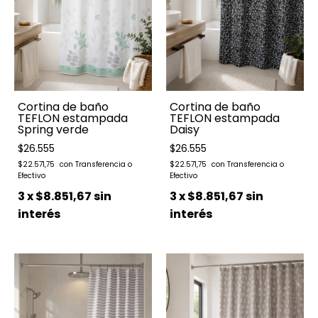
Cortina de baño
Cortina de baño
TEFLON estampada
TEFLON estampada
Spring verde
Daisy
$26.555
$26.555
$22.571,75
$22.571,75
3
x
$8.851,67
sin
3
x
$8.851,67
sin
interés
interés