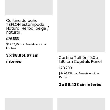
Cortina de baño
TEFLON estampada
Natural Herbal beige /
natural
$26.555
$22.571,75
3
x
$8.851,67
sin
Cortina Telflón 1.80 x
1.80 cm Capitals Panel
interés
$28.299
$24.054,15
3
x
$9.433
sin interés