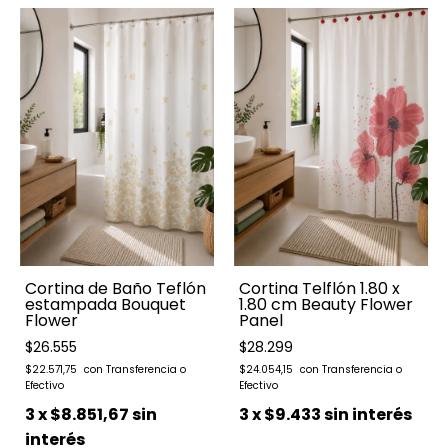
Cortina de Baño Teflón
Cortina Telflón 1.80 x
estampada Bouquet
1.80 cm Beauty Flower
Flower
Panel
$26.555
$28.299
$22.571,75
$24.054,15
3
x
$8.851,67
sin
3
x
$9.433
sin interés
interés