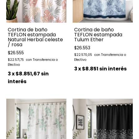
Cortina de baño
Cortina de baño
TEFLON estampada
TEFLON estampada
Natural Herbal celeste
Tulum Ether
/ rosa
$26.553
$26.555
$22.570,05
$22.571,75
3
x
$8.851
sin interés
3
x
$8.851,67
sin
interés