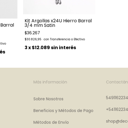
Kit Argollas x24U Hierro Barral
 Barral
3/4 mm Satin
$36.267
$30.826,95
3
x
$12.089
sin interés
rés
Más información
Contactán
549116223
Sobre Nosotros
+54116223
Beneficios y Métodos de Pago
shop@deco
Métodos de Envío