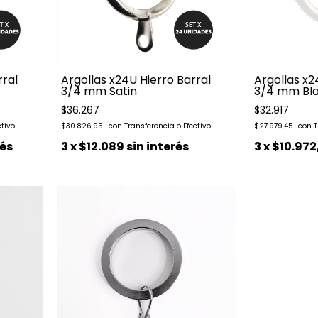
rral
Argollas x24U Hierro Barral
Argollas x2
3/4 mm Satin
3/4 mm Bl
$36.267
$32.917
$30.826,95
$27.979,45
rés
3
x
$12.089
sin interés
3
x
$10.972