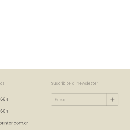
os
Suscribite al newsletter
4684
4684
rinter.com.ar