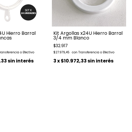
4U Hierro Barral
Kit Argollas x24U Hierro Barral
ancas
3/4 mm Blanco
$32.917
$27.979,45
,33
sin interés
3
x
$10.972,33
sin interés