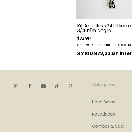
Kit Argollas x24U Hierro
3/4 mm Negro
$32.917
$27.979,45
3
x
$10.972,33
sin inte
Categorías
Linea Smart
Novedades
Combos & Sets