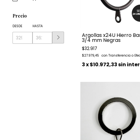
Precio
DESDE
HASTA
Argollas x24U Hierro Ba
3/4 mm Negras
$32.917
$27.979,45
3
x
$10.972,33
sin inte