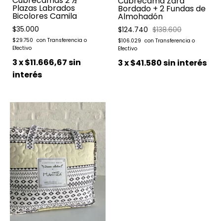
Cubrecamas 2 ½
Cubrecama Zara
Plazas Labrados
Bordado + 2 Fundas de
Bicolores Camila
Almohadón
$35.000
$124.740
$138.600
$29.750
$106.029
3
x
$11.666,67
sin
3
x
$41.580
sin interés
interés