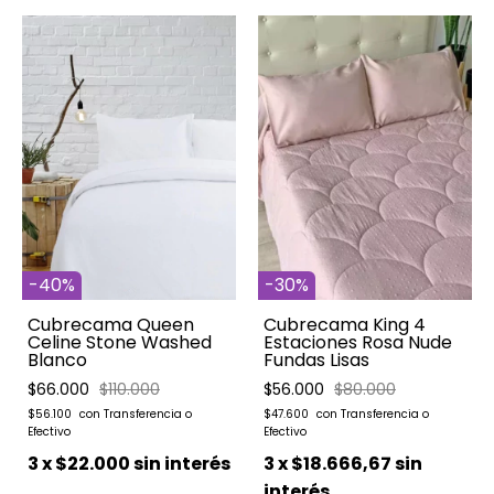
-
40
%
-
30
%
Cubrecama Queen
Cubrecama King 4
Celine Stone Washed
Estaciones Rosa Nude
Blanco
Fundas Lisas
$66.000
$110.000
$56.000
$80.000
$56.100
$47.600
3
x
$22.000
sin interés
3
x
$18.666,67
sin
interés