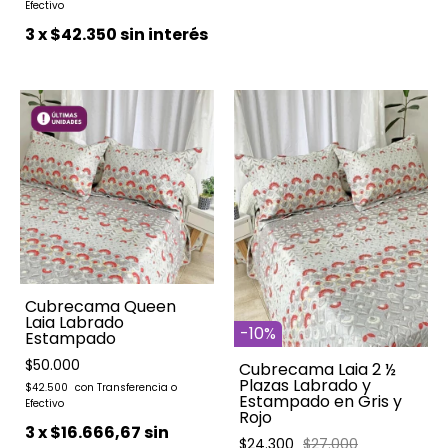
3
x
$42.350
sin interés
Cubrecama Queen
Laia Labrado
-
10
%
Estampado
$50.000
Cubrecama Laia 2 ½
Plazas Labrado y
$42.500
Estampado en Gris y
Rojo
3
x
$16.666,67
sin
$24.300
$27.000