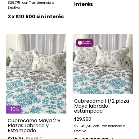
$26.775
interés
3
x
$10.500
sin interés
Cubrecama 1 1/2 plaza
Maya labrado
-
10
%
estampado
$29.990
Cubrecama Maya 2 ½
Plazas Labrado y
$25.491,50
Estampado
$31.500
$35.000