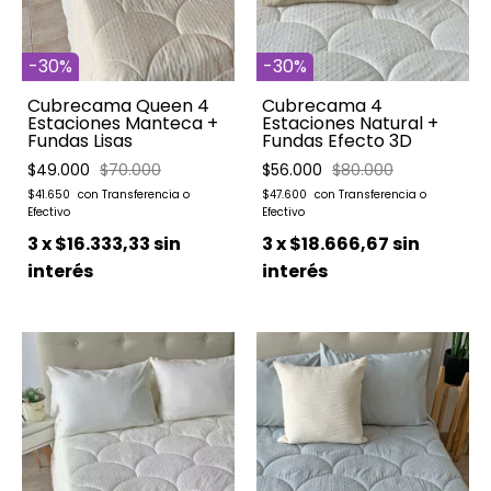
-
30
%
-
30
%
Cubrecama Queen 4
Cubrecama 4
Estaciones Manteca +
Estaciones Natural +
Fundas Lisas
Fundas Efecto 3D
$49.000
$70.000
$56.000
$80.000
$41.650
$47.600
3
x
$16.333,33
sin
3
x
$18.666,67
sin
interés
interés