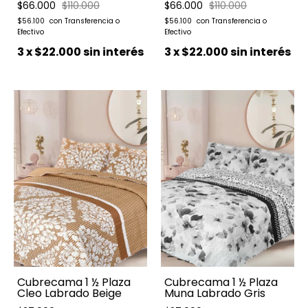
$66.000
$110.000
$66.000
$110.000
$56.100
$56.100
3
x
$22.000
sin interés
3
x
$22.000
sin interés
Cubrecama 1 ½ Plaza
Cubrecama 1 ½ Plaza
Cleo Labrado Beige
Muna Labrado Gris