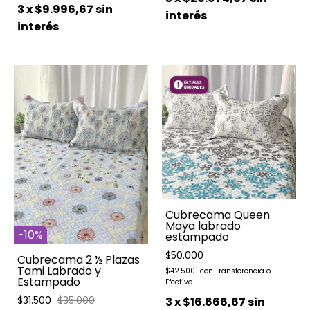
3
x
$9.996,67
sin
interés
interés
Cubrecama Queen
Maya labrado
-
10
%
estampado
$50.000
Cubrecama 2 ½ Plazas
Tami Labrado y
$42.500
Estampado
$31.500
$35.000
3
x
$16.666,67
sin