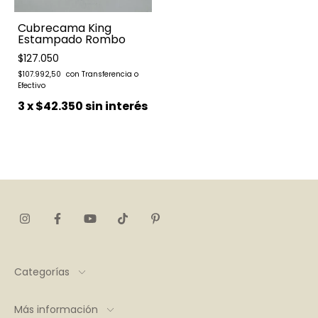
Cubrecama King
Estampado Rombo
$127.050
$107.992,50
3
x
$42.350
sin interés
Categorías
Más información