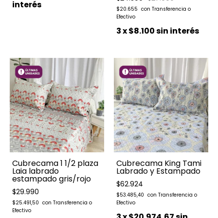
interés
$20.655
3
x
$8.100
sin interés
Cubrecama 1 1/2 plaza
Cubrecama King Tami
Laia labrado
Labrado y Estampado
estampado gris/rojo
$62.924
$29.990
$53.485,40
$25.491,50
3
x
$20.974,67
sin