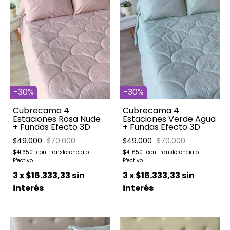
-
30
%
-
30
%
Cubrecama 4
Cubrecama 4
Estaciones Rosa Nude
Estaciones Verde Agua
+ Fundas Efecto 3D
+ Fundas Efecto 3D
$49.000
$70.000
$49.000
$70.000
$41.650
$41.650
3
x
$16.333,33
sin
3
x
$16.333,33
sin
interés
interés