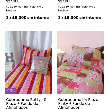
$27.000
$27.000
$22.950
$22.950
3
x
$9.000
sin interés
3
x
$9.000
sin interés
-
10
%
Cubrecama Betty 1 ½
Cubrecama 1 ½ Plaza
Plaza + Funda de
Pinky + Funda de
Almohadón
Almohadón