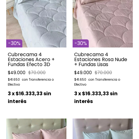
-
30
%
-
30
%
Cubrecama 4
Cubrecama 4
Estaciones Acero +
Estaciones Rosa Nude
Fundas Efecto 3D
+ Fundas Lisas
$49.000
$70.000
$49.000
$70.000
$41.650
$41.650
3
x
$16.333,33
sin
3
x
$16.333,33
sin
interés
interés