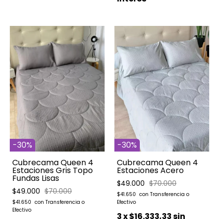
-
30
%
-
30
%
Cubrecama Queen 4
Cubrecama Queen 4
Estaciones Gris Topo
Estaciones Acero
Fundas Lisas
$49.000
$70.000
$49.000
$70.000
$41.650
$41.650
3
x
$16.333,33
sin