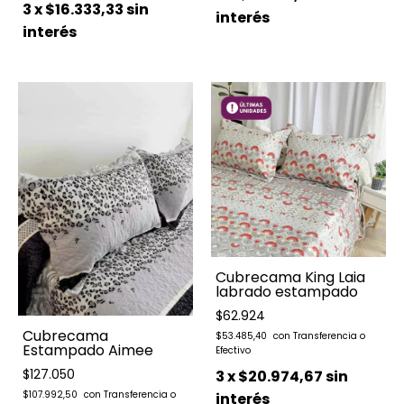
3
x
$16.333,33
sin
interés
interés
Cubrecama King Laia
labrado estampado
$62.924
Cubrecama
$53.485,40
Estampado Aimee
$127.050
3
x
$20.974,67
sin
$107.992,50
interés