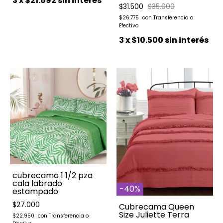
3
x
$21.692
sin interés
$31.500
$35.000
$26.775
3
x
$10.500
sin interés
cubrecama 1 1/2 pza
cala labrado
-
40
%
estampado
$27.000
Cubrecama Queen
Size Juliette Terra
$22.950