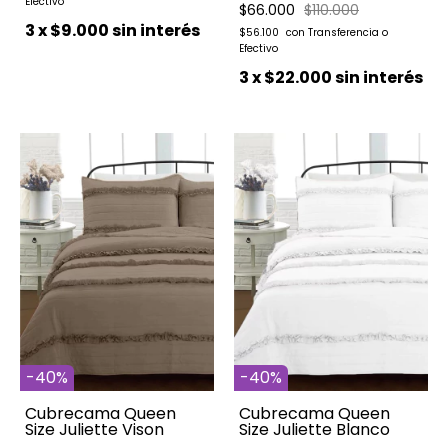
$66.000
$110.000
3
x
$9.000
sin interés
$56.100
3
x
$22.000
sin interés
-
40
%
-
40
%
Cubrecama Queen
Cubrecama Queen
Size Juliette Vison
Size Juliette Blanco