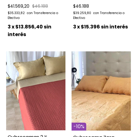
$41.569,20
$46.188
$46.188
$35.333,82
$39.259,80
3
x
$13.856,40
sin
3
x
$15.396
sin interés
interés
-
10
%