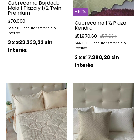
Cubrecama Bordado
Maia 1 Plaza y 1/2 Twin
-
10
%
Premium
$70.000
Cubrecama 1 ½ Plaza
Kendra
$59.500
$51.870,60
$57.634
3
x
$23.333,33
sin
$44.090,01
interés
3
x
$17.290,20
sin
interés