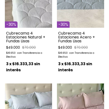
-
30
%
-
30
%
Cubrecama 4
Cubrecama 4
Estaciones Acero +
Estaciones Natural +
Fundas Lisas
Fundas Lisas
$49.000
$70.000
$49.000
$70.000
$41.650
$41.650
3
x
$16.333,33
sin
3
x
$16.333,33
sin
interés
interés