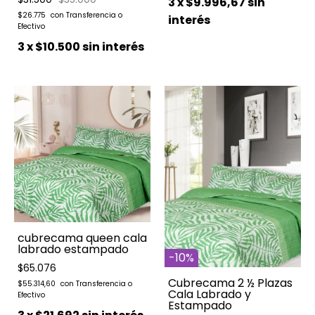
3
x
$9.996,67
sin
$26.775
interés
3
x
$10.500
sin interés
cubrecama queen cala
labrado estampado
-
10
%
$65.076
Cubrecama 2 ½ Plazas
$55.314,60
Cala Labrado y
Estampado