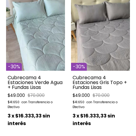
-
30
%
-
30
%
Cubrecama 4
Cubrecama 4
Estaciones Gris Topo +
Estaciones Verde Agua
Fundas Lisas
+ Fundas Lisas
$49.000
$70.000
$49.000
$70.000
$41.650
$41.650
3
x
$16.333,33
sin
3
x
$16.333,33
sin
interés
interés