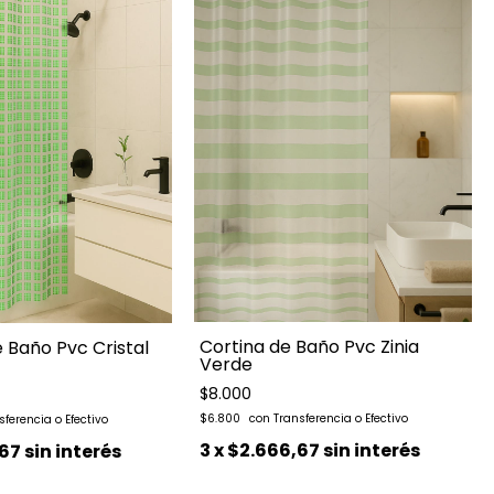
Cortina de Baño Pvc Zinia
 Baño Pvc Cristal
Verde
$8.000
$6.800
3
x
$2.666,67
sin interés
67
sin interés