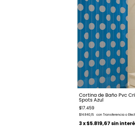
Cortina de Baño Pvc Cri
Spots Azul
$17.459
$14.840,15
3
x
$5.819,67
sin inter