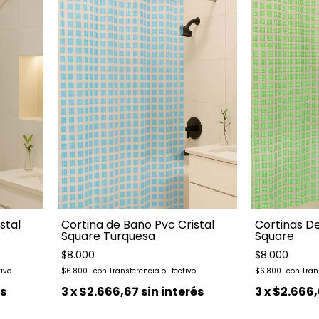
stal
Cortina de Baño Pvc Cristal
Cortinas De
Square Turquesa
Square
$8.000
$8.000
$6.800
$6.800
és
3
x
$2.666,67
sin interés
3
x
$2.666,