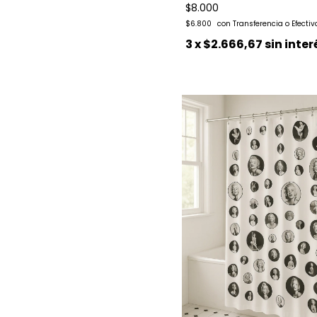
$8.000
$6.800
3
x
$2.666,67
sin inter