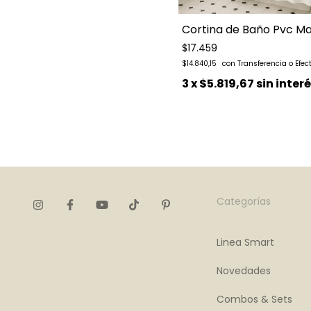
Cortina de Baño Pvc Ma
$17.459
$14.840,15
3
x
$5.819,67
sin inter
Categorías
Linea Smart
Novedades
Combos & Sets