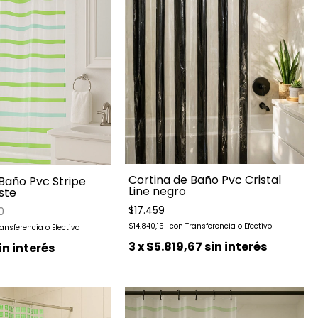
Cortina de Baño Pvc Cristal
Baño Pvc Stripe
Line negro
ste
$17.459
0
$14.840,15
3
x
$5.819,67
sin interés
in interés