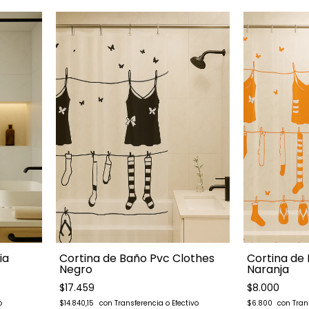
Cortina de
ia
Cortina de Baño Pvc Clothes
Naranja
Negro
$8.000
$17.459
$6.800
$14.840,15