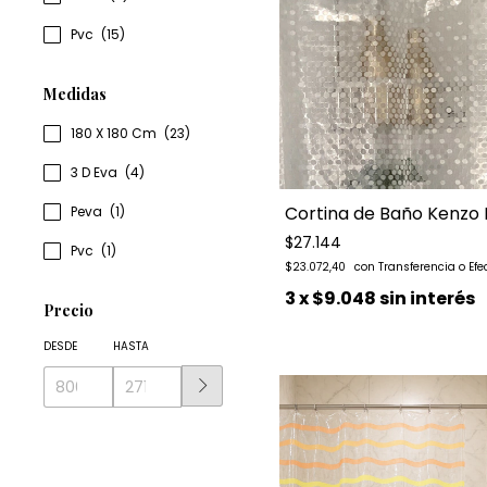
Pvc
(15)
Medidas
180 X 180 Cm
(23)
3 D Eva
(4)
Cortina de Baño Kenzo 
Peva
(1)
$27.144
Pvc
(1)
$23.072,40
3
x
$9.048
sin interés
Precio
DESDE
HASTA