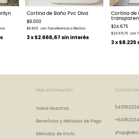
rilyn
Cortina de Baño Pvc Diva
Cortina de 
transparen
$8.000
$24.675
$6.800
$20.973,75
és
3
x
$2.666,67
sin interés
3
x
$8.225
Más información
Contactán
549116223
Sobre Nosotros
+54116223
Beneficios y Métodos de Pago
shop@deco
Métodos de Envío