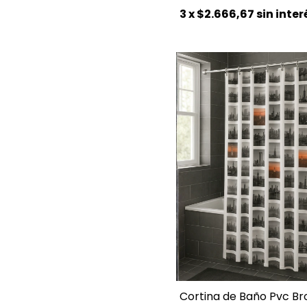
3
x
$2.666,67
sin inter
Cortina de Baño Pvc Br