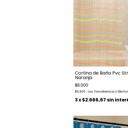
Cortina de Baño Pvc St
Naranja
$8.000
$6.800
3
x
$2.666,67
sin inter