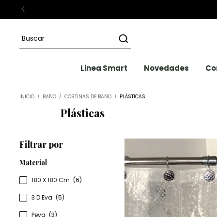
Linea Smart
Novedades
Co
INICIO
/
BAÑO
/
CORTINAS DE BAÑO
/
PLÁSTICAS
Plásticas
Filtrar por
Material
180 X 180 Cm
(6)
3 D Eva
(5)
Peva
(3)