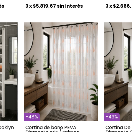
3
x
$2.666,
és
3
x
$5.819,67
sin interés
-
48
%
-
43
%
ooklyn
Cortina de baño PEVA
Cortina De