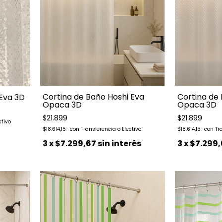
Cortina de 
Cortina de Baño Hoshi Eva
Eva 3D
Opaca 3D
Opaca 3D
$21.899
$21.899
$18.614,15
$18.614,15
3
x
$7.299,
3
x
$7.299,67
sin interés