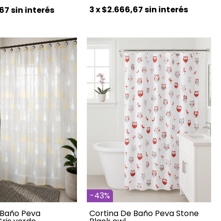
3
x
$2.666,67
sin interés
67
sin interés
-
43
%
 Baño Peva
Cortina De Baño Peva Stone