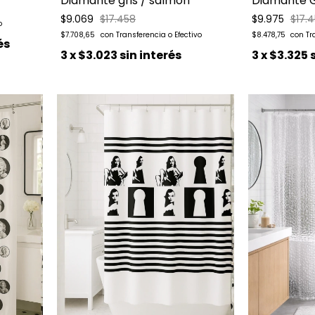
Diamante gris / salmon
Diamante G
$9.069
$17.458
$9.975
$17.
$7.708,65
$8.478,75
és
3
x
$3.023
sin interés
3
x
$3.325