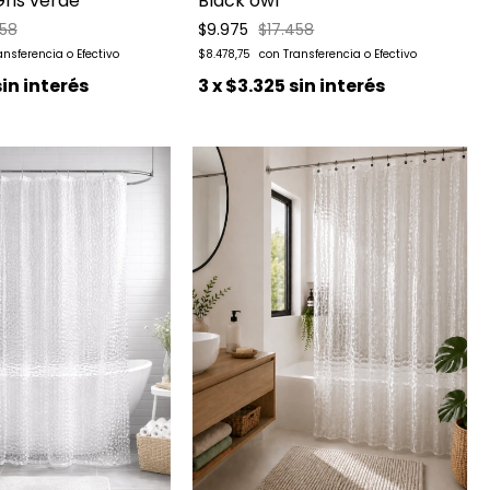
ris verde
Black owl
458
$9.975
$17.458
$8.478,75
sin interés
3
x
$3.325
sin interés