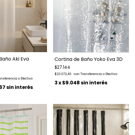
Baño Aki Eva
Cortina de Baño Yoko Eva 3D
$27.144
$23.072,40
3
x
$9.048
sin interés
67
sin interés