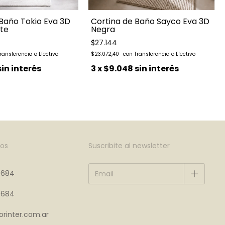
Baño Tokio Eva 3D
Cortina de Baño Sayco Eva 3D
te
Negra
$27.144
$23.072,40
sin interés
3
x
$9.048
sin interés
os
Suscribite al newsletter
4684
4684
rinter.com.ar