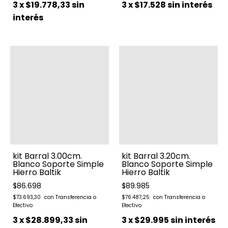
3
x
$19.778,33
sin
3
x
$17.528
sin interés
interés
kit Barral 3.00cm.
kit Barral 3.20cm.
Blanco Soporte Simple
Blanco Soporte Simple
Hierro Baltik
Hierro Baltik
$86.698
$89.985
$73.693,30
$76.487,25
3
x
$28.899,33
sin
3
x
$29.995
sin interés