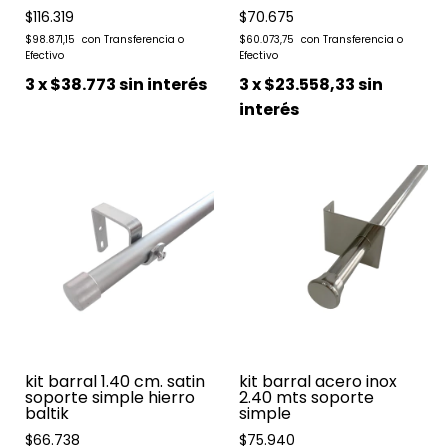
$116.319
$70.675
$98.871,15
$60.073,75
3
x
$38.773
sin interés
3
x
$23.558,33
sin
interés
kit barral 1.40 cm. satin
kit barral acero inox
soporte simple hierro
2.40 mts soporte
baltik
simple
$66.738
$75.940