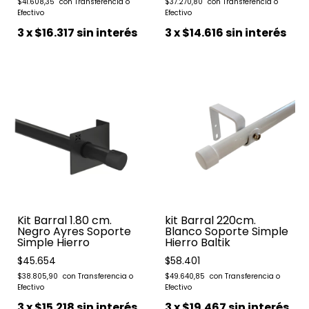
$41.608,35
$37.270,80
3
x
$16.317
sin interés
3
x
$14.616
sin interés
Kit Barral 1.80 cm.
kit Barral 220cm.
Negro Ayres Soporte
Blanco Soporte Simple
Simple Hierro
Hierro Baltik
$45.654
$58.401
$38.805,90
$49.640,85
3
x
$15.218
sin interés
3
x
$19.467
sin interés