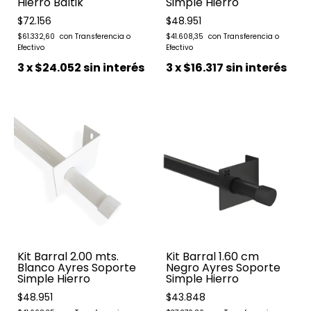
Hierro Baltik
Simple Hierro
$72.156
$48.951
$61.332,60
$41.608,35
3
x
$24.052
sin interés
3
x
$16.317
sin interés
Kit Barral 2.00 mts.
Kit Barral 1.60 cm
Blanco Ayres Soporte
Negro Ayres Soporte
Simple Hierro
Simple Hierro
$48.951
$43.848