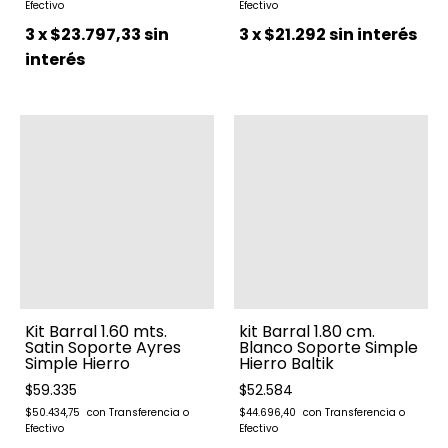
3
x
$23.797,33
sin
3
x
$21.292
sin interés
interés
Kit Barral 1.60 mts.
kit Barral 1.80 cm.
Satin Soporte Ayres
Blanco Soporte Simple
Simple Hierro
Hierro Baltik
$59.335
$52.584
$50.434,75
$44.696,40