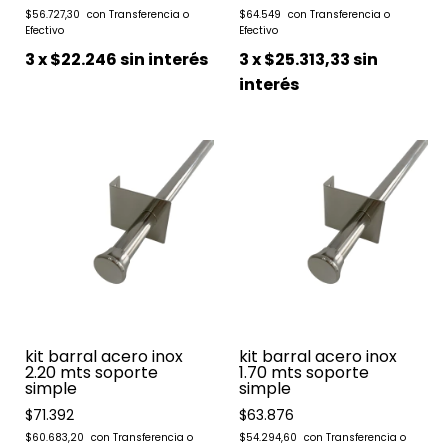
$56.727,30
$64.549
3
x
$22.246
sin interés
3
x
$25.313,33
sin
interés
kit barral acero inox
kit barral acero inox
2.20 mts soporte
1.70 mts soporte
simple
simple
$71.392
$63.876
$60.683,20
$54.294,60