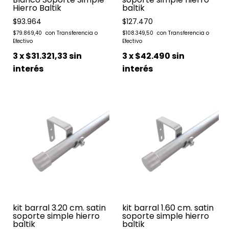
Hierro Baltik
baltik
$93.964
$127.470
$79.869,40
$108.349,50
3
x
$31.321,33
sin
3
x
$42.490
sin
interés
interés
kit barral 3.20 cm. satin
kit barral 1.60 cm. satin
soporte simple hierro
soporte simple hierro
baltik
baltik