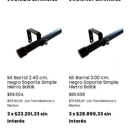
kit Barral 2.40 cm.
kit Barral 3.00 cm.
negro Soporte Simple
negro Soporte Simple
Hierro Baltik
Hierro Baltik
$69.604
$86.698
$59.163,40
$73.693,30
3
x
$23.201,33
sin
3
x
$28.899,33
sin
interés
interés