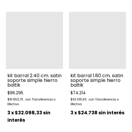
kit barral 2.40 cm. satin
kit barral 1.80 cm. satin
soporte simple hierro
soporte simple hierro
baltik
baltik
$96.295
$74.214
$81.850,75
$63.081,90
3
x
$32.098,33
sin
3
x
$24.738
sin interés
interés