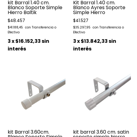
kit Barral 1.40 cm.
Kit Barral 1.40 cm.
Blanco Soporte Simple
Blanco Ayres Soporte
Hierro Baltik
Simple Hierro
$48.457
$41.527
$41.188,45
$35.297,95
3
x
$16.152,33
sin
3
x
$13.842,33
sin
interés
interés
kit Barral 3.60cm.
kit barral 3.60 cm. satin
Blanco Soporte Simple
soporte simple hierro