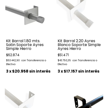
Kit Barral 1.80 mts.
Kit Barral 2.20 Ayres
Satin Soporte Ayres
Blanco Soporte Simple
Simple Hierro
Ayres Hierro
$62.874
$51.471
$53.442,90
$43.750,35
3
x
$20.958
sin interés
3
x
$17.157
sin interés