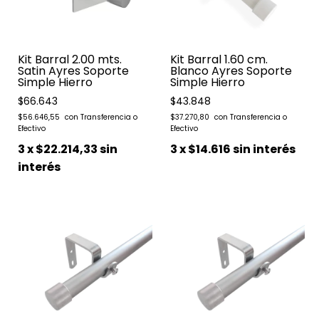
Kit Barral 2.00 mts.
Kit Barral 1.60 cm.
Satin Ayres Soporte
Blanco Ayres Soporte
Simple Hierro
Simple Hierro
$66.643
$43.848
$56.646,55
$37.270,80
3
x
$22.214,33
sin
3
x
$14.616
sin interés
interés