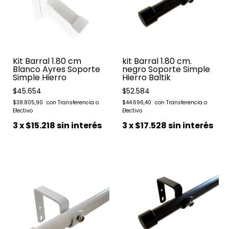
Kit Barral 1.80 cm
kit Barral 1.80 cm.
Blanco Ayres Soporte
negro Soporte Simple
Simple Hierro
Hierro Baltik
$45.654
$52.584
$38.805,90
$44.696,40
3
x
$15.218
sin interés
3
x
$17.528
sin interés