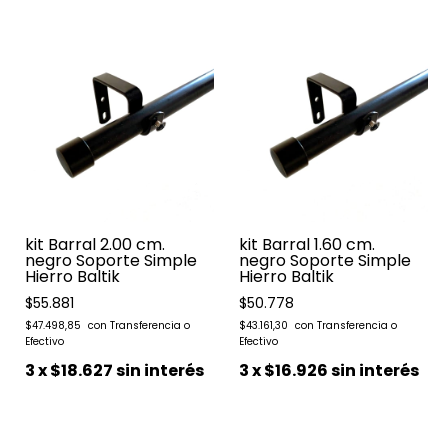
kit Barral 2.00 cm.
kit Barral 1.60 cm.
negro Soporte Simple
negro Soporte Simple
Hierro Baltik
Hierro Baltik
$55.881
$50.778
$47.498,85
$43.161,30
3
x
$18.627
sin interés
3
x
$16.926
sin interés