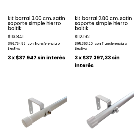
kit barral 3.00 cm. satin
kit barral 2.80 cm. satin
soporte simple hierro
soporte simple hierro
baltik
baltik
$113.841
$112.192
$96.764,85
$95.363,20
3
x
$37.947
sin interés
3
x
$37.397,33
sin
interés