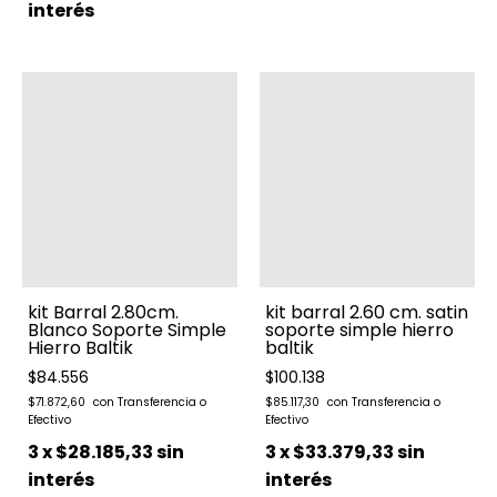
interés
kit Barral 2.80cm.
kit barral 2.60 cm. satin
Blanco Soporte Simple
soporte simple hierro
Hierro Baltik
baltik
$84.556
$100.138
$71.872,60
$85.117,30
3
x
$28.185,33
sin
3
x
$33.379,33
sin
interés
interés