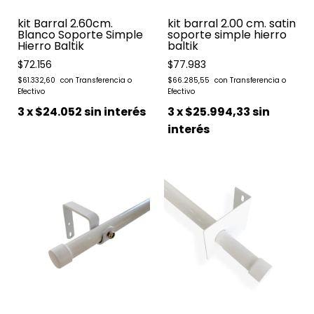
kit Barral 2.60cm.
kit barral 2.00 cm. satin
Blanco Soporte Simple
soporte simple hierro
Hierro Baltik
baltik
$72.156
$77.983
$61.332,60
$66.285,55
3
x
$24.052
sin interés
3
x
$25.994,33
sin
interés