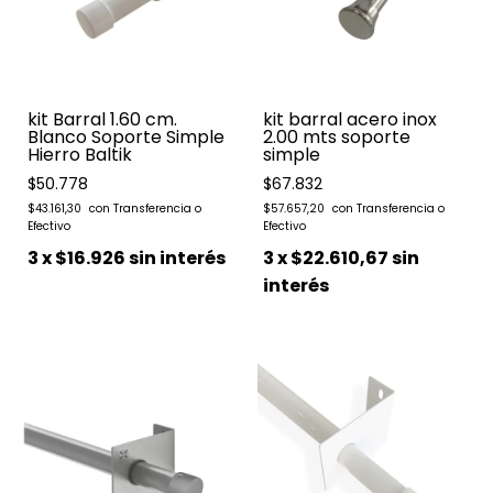
kit Barral 1.60 cm.
kit barral acero inox
Blanco Soporte Simple
2.00 mts soporte
Hierro Baltik
simple
$50.778
$67.832
$43.161,30
$57.657,20
3
x
$16.926
sin interés
3
x
$22.610,67
sin
interés