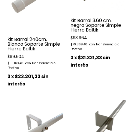
kit Barral 3.60 cm.
negro Soporte Simple
Hierro Baltik
$93.964
kit Barral 240cm.
Blanco Soporte Simple
$79.869,40
Hierro Baltik
$69.604
3
x
$31.321,33
sin
$59.163,40
interés
3
x
$23.201,33
sin
interés