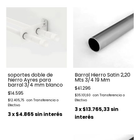
soportes doble de
Barral Hierro Satin 2,20
hierro Ayres para
Mts 3/4 19 Mm
barral 3/4 mm blanco
$41.296
$14.595
$35.101,60
$12.405,75
3
x
$13.765,33
sin
3
x
$4.865
sin interés
interés