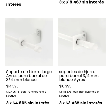
3
x
$19.467
sin interés
interés
Soporte de hierro largo
soportes de hierro
Ayres para barral de
para barral 3/4 mm
3/4 mm blanco
blanco Ayres
$14.595
$10.395
$12.405,75
$8.835,75
3
x
$4.865
sin interés
3
x
$3.465
sin interés