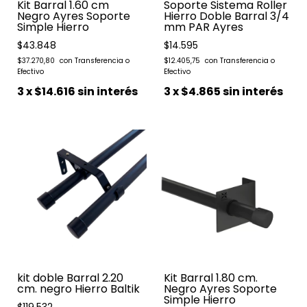
Kit Barral 1.60 cm
Soporte Sistema Roller
Negro Ayres Soporte
Hierro Doble Barral 3/4
Simple Hierro
mm PAR Ayres
$43.848
$14.595
$37.270,80
$12.405,75
3
x
$14.616
sin interés
3
x
$4.865
sin interés
kit doble Barral 2.20
Kit Barral 1.80 cm.
cm. negro Hierro Baltik
Negro Ayres Soporte
Simple Hierro