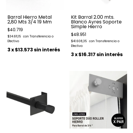
Barral Hierro Metal
Kit Barral 2.00 mts.
2,80 Mts 3/4 19 Mm
Blanco Ayres Soporte
Simple Hierro
$40.719
$48.951
$34.611,15
$41.608,35
3
x
$13.573
sin interés
3
x
$16.317
sin interés