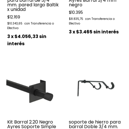
para barral de 3/4
Ayres Barral 3/4 mm
mm. pared largo Baltik
negro
x unidad
$10.395
$12.169
$8.835,75
$10.343,65
3
x
$3.465
sin interés
3
x
$4.056,33
sin
interés
Kit Barral 2.20 Negro
soporte de hierro para
Ayres Soporte Simple
barral Doble 3/4 mm.