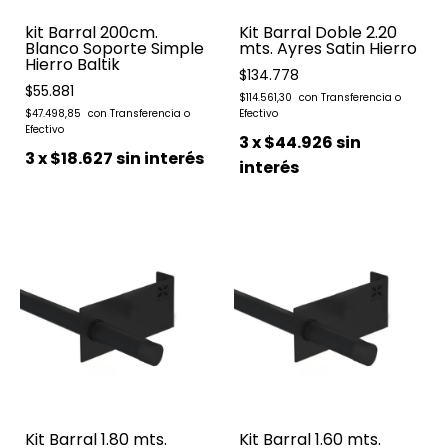
kit Barral 200cm.
Kit Barral Doble 2.20
Blanco Soporte Simple
mts. Ayres Satin Hierro
Hierro Baltik
$134.778
$55.881
$114.561,30
$47.498,85
3
x
$44.926
sin
3
x
$18.627
sin interés
interés
Kit Barral 1.80 mts.
Kit Barral 1.60 mts.