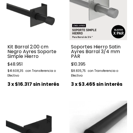
Kit Barral 2.00 cm
Soportes Hierro Satin
Negro Ayres Soporte
Ayres Barral 3/4 mm
Simple Hierro
PAR
$48.951
$10.395
$41.608,35
$8.835,75
3
x
$16.317
sin interés
3
x
$3.465
sin interés