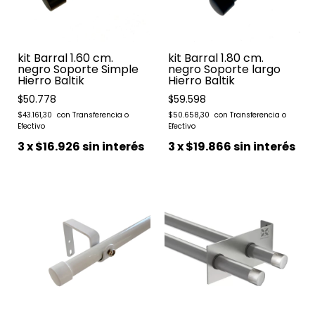
kit Barral 1.60 cm.
kit Barral 1.80 cm.
negro Soporte Simple
negro Soporte largo
Hierro Baltik
Hierro Baltik
$50.778
$59.598
$43.161,30
$50.658,30
3
x
$16.926
sin interés
3
x
$19.866
sin interés