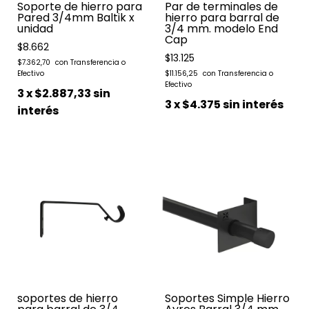
Soporte de hierro para
Par de terminales de
Pared 3/4mm Baltik x
hierro para barral de
unidad
3/4 mm. modelo End
Cap
$8.662
$13.125
$7.362,70
$11.156,25
3
x
$2.887,33
sin
3
x
$4.375
sin interés
interés
soportes de hierro
Soportes Simple Hierro