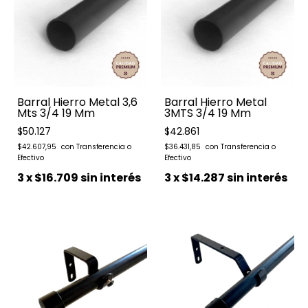
Barral Hierro Metal 3,6
Barral Hierro Metal
Mts 3/4 19 Mm
3MTS 3/4 19 Mm
$50.127
$42.861
$42.607,95
$36.431,85
3
x
$16.709
sin interés
3
x
$14.287
sin interés