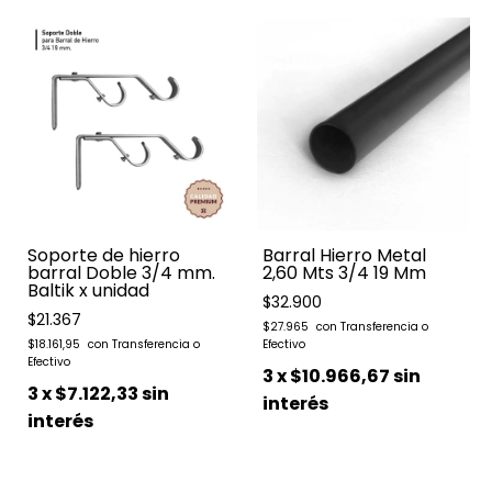
Soporte de hierro
Barral Hierro Metal
barral Doble 3/4 mm.
2,60 Mts 3/4 19 Mm
Baltik x unidad
$32.900
$21.367
$27.965
$18.161,95
3
x
$10.966,67
sin
3
x
$7.122,33
sin
interés
interés