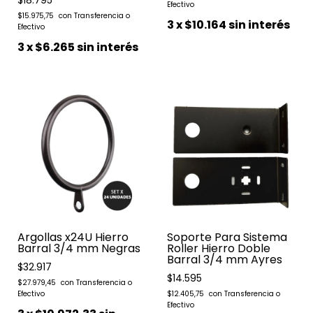
$18.795
$15.975,75
3
x
$10.164
sin interés
3
x
$6.265
sin interés
Argollas x24U Hierro
Soporte Para Sistema
Barral 3/4 mm Negras
Roller Hierro Doble
Barral 3/4 mm Ayres
$32.917
$14.595
$27.979,45
$12.405,75