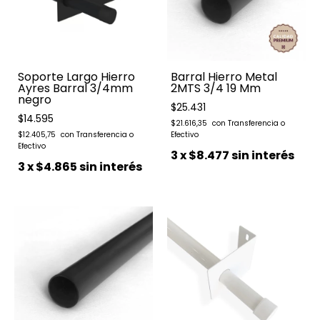
Soporte Largo Hierro
Barral Hierro Metal
Ayres Barral 3/4mm
2MTS 3/4 19 Mm
negro
$25.431
$14.595
$21.616,35
$12.405,75
3
x
$8.477
sin interés
3
x
$4.865
sin interés