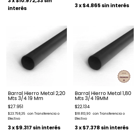
3
x
$10.972,33
sin
3
x
$4.865
sin interés
interés
Barral Hierro Metal 2,20
Barral Hierro Metal 1,80
Mts 3/4 19 Mm
Mts 3/4 19MM
$27.951
$22.134
$23.758,35
$18.813,90
3
x
$9.317
sin interés
3
x
$7.378
sin interés