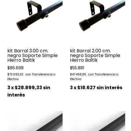
kit Barral 3.00 cm.
kit Barral 2.00 cm.
negro Soporte Simple
negro Soporte Simple
Hierro Baltik
Hierro Baltik
$86.698
$55.881
$73.693,30
$47.498,85
3
x
$28.899,33
sin
3
x
$18.627
sin interés
interés