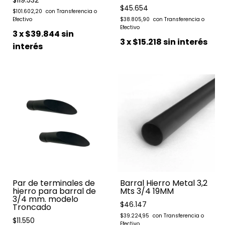
$119.532
$45.654
$101.602,20
$38.805,90
3
x
$39.844
sin
3
x
$15.218
sin interés
interés
Par de terminales de
Barral Hierro Metal 3,2
hierro para barral de
Mts 3/4 19MM
3/4 mm. modelo
$46.147
Troncado
$39.224,95
$11.550