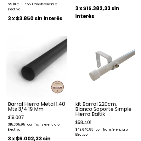
$9.817,50
3
x
$15.382,33
sin
interés
3
x
$3.850
sin interés
Barral Hierro Metal 1,40
kit Barral 220cm.
Mts 3/4 19 Mm
Blanco Soporte Simple
Hierro Baltik
$18.007
$58.401
$15.305,95
$49.640,85
3
x
$6.002,33
sin