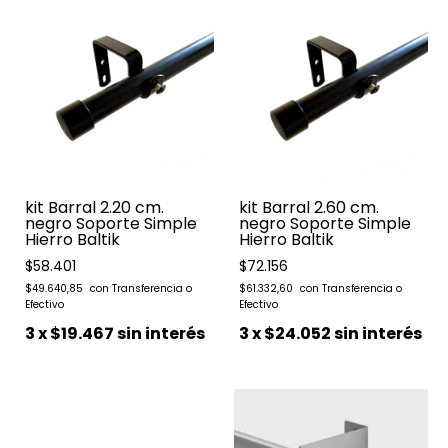
kit Barral 2.20 cm.
kit Barral 2.60 cm.
negro Soporte Simple
negro Soporte Simple
Hierro Baltik
Hierro Baltik
$58.401
$72.156
$49.640,85
$61.332,60
3
x
$19.467
sin interés
3
x
$24.052
sin interés