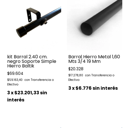
kit Barral 2.40 cm.
Barral Hierro Metal 1,60
negro Soporte Simple
Mts 3/4 19 Mm
Hierro Baltik
$20.328
$69.604
$17.278,80
$59.163,40
3
x
$6.776
sin interés
3
x
$23.201,33
sin
interés