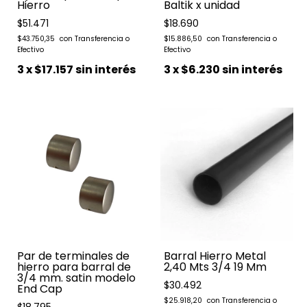
Hierro
Baltik x unidad
$51.471
$18.690
$43.750,35
$15.886,50
3
x
$17.157
sin interés
3
x
$6.230
sin interés
Par de terminales de
Barral Hierro Metal
hierro para barral de
2,40 Mts 3/4 19 Mm
3/4 mm. satin modelo
$30.492
End Cap
$25.918,20