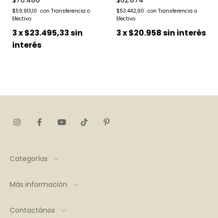
$70.486
$62.874
$59.913,10
$53.442,90
3
x
$23.495,33
sin
3
x
$20.958
sin interés
interés
Categorías
Más información
Contactános