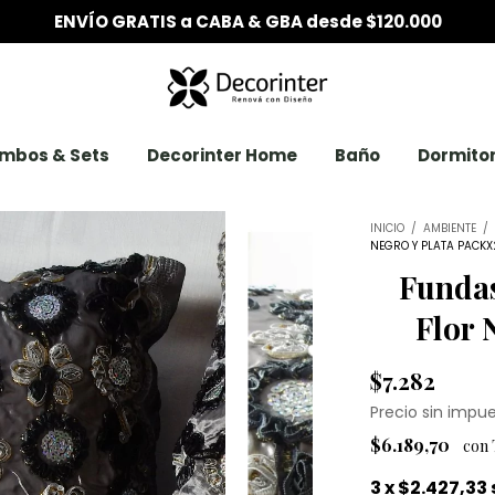
6 CUOTAS SIN INTERÉS desde $200.000
mbos & Sets
Decorinter Home
Baño
Dormitor
INICIO
/
AMBIENTE
/
NEGRO Y PLATA PACKX
Funda
Flor 
$7.282
Precio sin impu
$6.189,70
3
x
$2.427,33