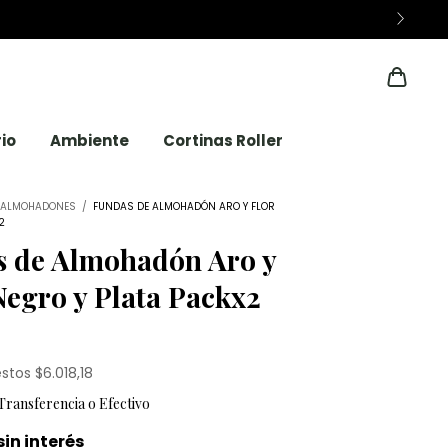
io
Ambiente
Cortinas Roller
ALMOHADONES
/
FUNDAS DE ALMOHADÓN ARO Y FLOR
2
s de Almohadón Aro y
Negro y Plata Packx2
estos
$6.018,18
sin interés