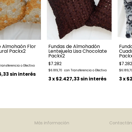
e Almohaón Flor
Fundas de Almohadón
Fund
ural Packx2
Lentejuela Lisa Chocolate
Cuadr
Packx2
Pack
$7.282
$7.28
$6.189,70
$6.189,
6,33
sin interés
3
x
$2.427,33
sin interés
3
x
$2
Más información
Contactán