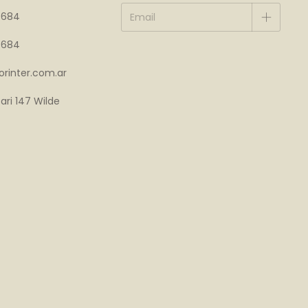
4684
4684
rinter.com.ar
ari 147 Wilde