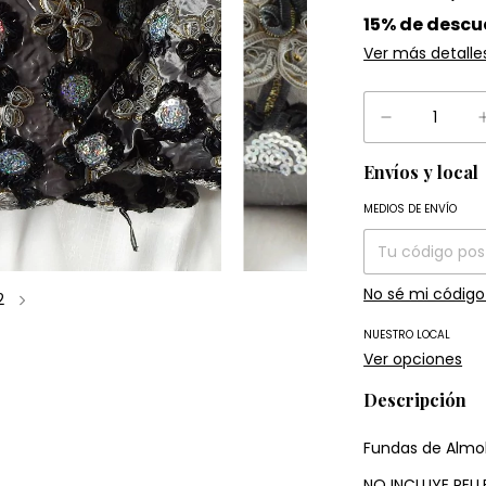
15% de descu
Ver más detalle
Envíos y local
Entregas para el
MEDIOS DE ENVÍO
No sé mi código
2
NUESTRO LOCAL
Ver opciones
Descripción
Fundas de Almo
NO INCLUYE REL