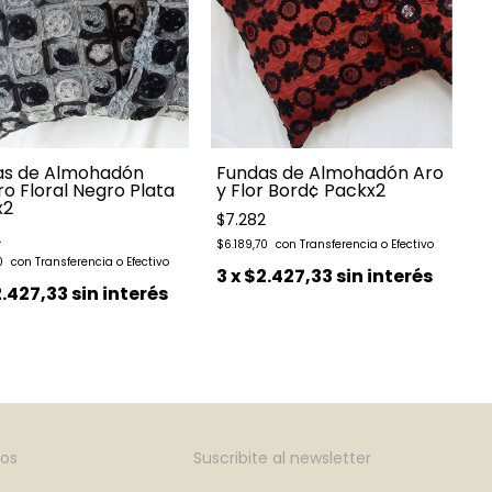
as de Almohadón
Fundas de Almohadón Aro
o Floral Negro Plata
y Flor Bord¢ Packx2
x2
$7.282
2
$
$6.189,70
70
3
x
$2.427,33
sin interés
.427,33
sin interés
os
Suscribite al newsletter