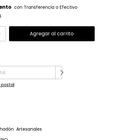
ento
s
 CP:
Cambiar CP
 postal
hadón Artesanales
LENO