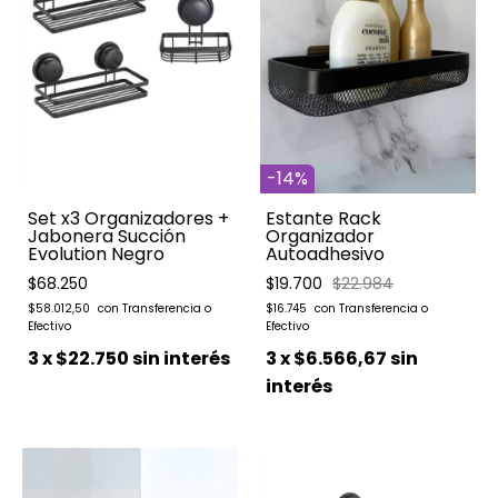
-
14
%
Set x3 Organizadores +
Estante Rack
Jabonera Succión
Organizador
Evolution Negro
Autoadhesivo
$68.250
$19.700
$22.984
$58.012,50
$16.745
3
x
$22.750
sin interés
3
x
$6.566,67
sin
interés