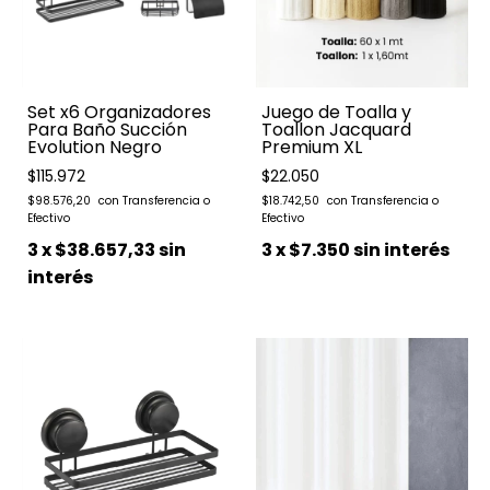
Set x6 Organizadores
Juego de Toalla y
Para Baño Succión
Toallon Jacquard
Evolution Negro
Premium XL
$115.972
$22.050
$98.576,20
$18.742,50
3
x
$38.657,33
sin
3
x
$7.350
sin interés
interés