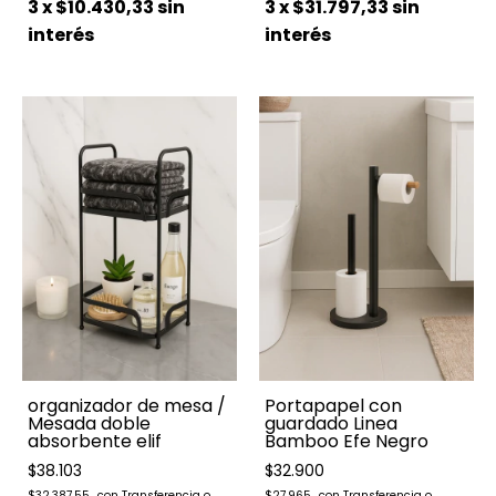
3
x
$10.430,33
sin
3
x
$31.797,33
sin
interés
interés
organizador de mesa /
Portapapel con
Mesada doble
guardado Linea
absorbente elif
Bamboo Efe Negro
$38.103
$32.900
$32.387,55
$27.965