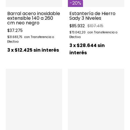
-
20
%
Barral acero inoxidable
Estantería de Hierro
extensible 140 a 260
Sady 3 Niveles
cm neo negro
$85.932
$107.415
$37.275
$73.042,20
$31.683,75
3
x
$28.644
sin
3
x
$12.425
sin interés
interés