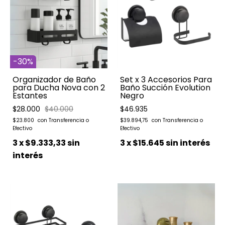
-
30
%
Organizador de Baño
Set x 3 Accesorios Para
para Ducha Nova con 2
Baño Succión Evolution
Estantes
Negro
$28.000
$40.000
$46.935
$23.800
$39.894,75
3
x
$9.333,33
sin
3
x
$15.645
sin interés
interés