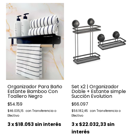
Organizador Para Baño
Set x2 | Organizador
Estante Bamboo Con
Doble + Estante simple
Toallero Negro
Succión Evolution
$54.159
$66.097
$46.035,15
$56.182,45
3
x
$18.053
sin interés
3
x
$22.032,33
sin
interés