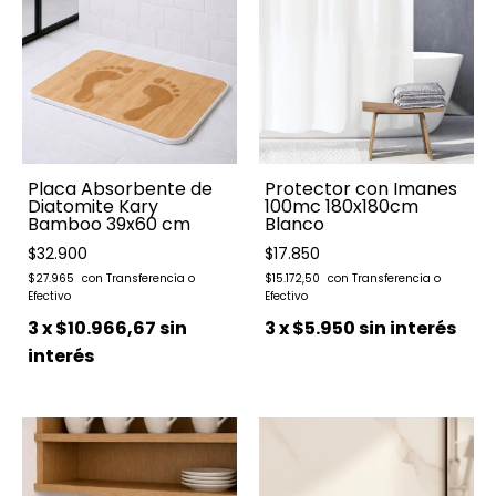
Placa Absorbente de
Protector con Imanes
Diatomite Kary
100mc 180x180cm
Bamboo 39x60 cm
Blanco
$32.900
$17.850
$27.965
$15.172,50
3
x
$10.966,67
sin
3
x
$5.950
sin interés
interés