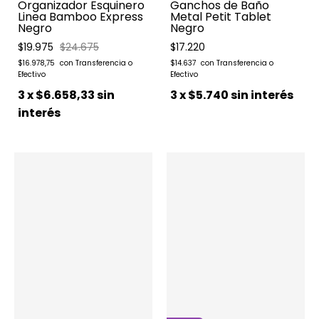
Organizador Esquinero
Ganchos de Baño
Linea Bamboo Express
Metal Petit Tablet
Negro
Negro
$19.975
$24.675
$17.220
$16.978,75
$14.637
3
x
$6.658,33
sin
3
x
$5.740
sin interés
interés