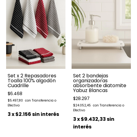
Set x 2 Repasadores
Set 2 bandejas
Toalla 100% algodón
organizadoras
Cuadrille
absorbente diatomite
Yabuz Blancas
$6.468
$28.297
$5.497,80
$24.052,45
3
x
$2.156
sin interés
3
x
$9.432,33
sin
interés