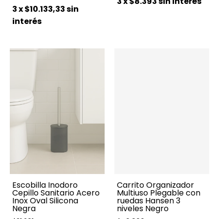
3
x
$8.393
sin interés
3
x
$10.133,33
sin
interés
Escobilla Inodoro
Carrito Organizador
Cepillo Sanitario Acero
Multiuso Plegable con
Inox Oval Silicona
ruedas Hansen 3
Negra
niveles Negro