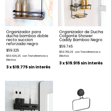
Organizador para
Organizador de Ducha
ducha bamboo doble
Colgante Shower
recto succion
Caddy Bamboo Negro
reforzada negro
$59.745
$59.325
$50.783,25
$50.426,25
3
x
$19.915
sin interés
3
x
$19.775
sin interés