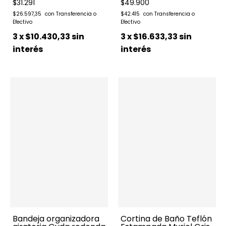
$31.291
$49.900
$26.597,35
$42.415
3
x
$10.430,33
sin
3
x
$16.633,33
sin
interés
interés
Bandeja organizadora
Cortina de Baño Teflón