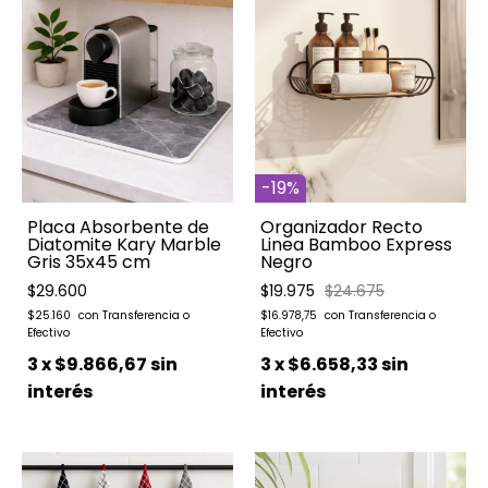
-
19
%
Placa Absorbente de
Organizador Recto
Diatomite Kary Marble
Linea Bamboo Express
Gris 35x45 cm
Negro
$29.600
$19.975
$24.675
$25.160
$16.978,75
3
x
$9.866,67
sin
3
x
$6.658,33
sin
interés
interés