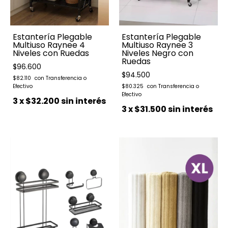
Estantería Plegable
Estantería Plegable
Multiuso Raynee 4
Multiuso Raynee 3
Niveles con Ruedas
Niveles Negro con
Ruedas
$96.600
$94.500
$82.110
$80.325
3
x
$32.200
sin interés
3
x
$31.500
sin interés