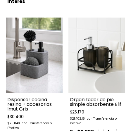
interés
Dispenser cocina
Organizador de pie
resina + accesorios
simple absorbente Elif
Imut Gris
$25.179
$30.400
$21.402,15
$25.840