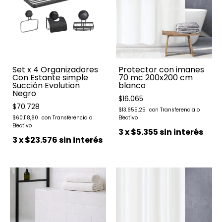
Set x 4 Organizadores
Protector con imanes
Con Estante simple
70 mc 200x200 cm
Succión Evolution
blanco
Negro
$16.065
$70.728
$13.655,25
$60.118,80
3
x
$5.355
sin interés
3
x
$23.576
sin interés