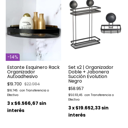
-
14
%
Estante Esquinero Rack
Set x2 | Organizador
Organizador
Doble + Jabonera
Autoadhesivo
Succión Evolution
Negro
$19.700
$22.984
$58.957
$16.745
$50.113,45
3
x
$6.566,67
sin
3
x
$19.652,33
sin
interés
interés