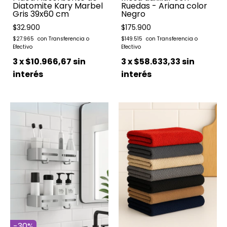
Diatomite Kary Marbel
Ruedas - Ariana color
Gris 39x60 cm
Negro
$32.900
$175.900
$27.965
$149.515
3
x
$10.966,67
sin
3
x
$58.633,33
sin
interés
interés
-
30
%