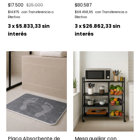
$17.500
$25.000
$80.587
$14.875
$68.498,95
3
x
$5.833,33
sin
3
x
$26.862,33
sin
interés
interés
Placa Absorbente de
Mesa auxiliar con