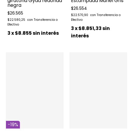
giratoria Gyda redonda
Estampada Muriel Gris
negra
$26.554
$26.565
$22.570,90
$22.580,25
3
x
$8.851,33
sin
3
x
$8.855
sin interés
interés
-
19
%