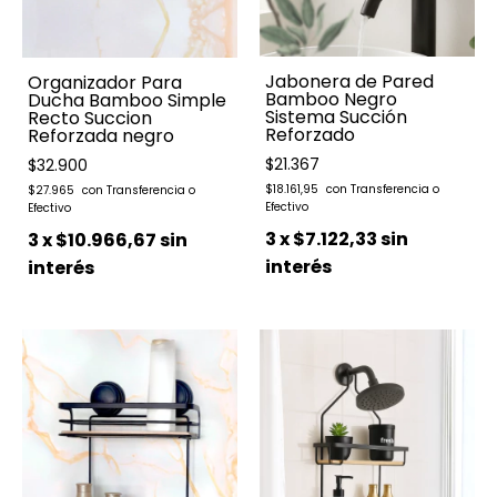
Jabonera de Pared
Organizador Para
Bamboo Negro
Ducha Bamboo Simple
Sistema Succión
Recto Succion
Reforzado
Reforzada negro
$21.367
$32.900
$18.161,95
$27.965
3
x
$7.122,33
sin
3
x
$10.966,67
sin
interés
interés