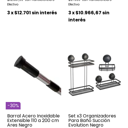
3
x
$12.701
sin interés
3
x
$10.966,67
sin
interés
-
30
%
Barral Acero Inoxidable
Set x3 Organizadores
Extensible 110 a 200 cm
Para Baño Succión
Ares Negro
Evolution Negro