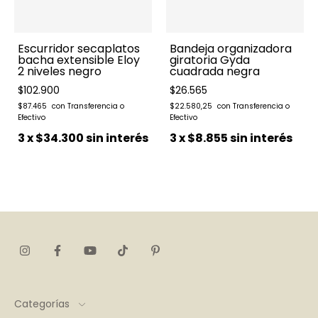
Escurridor secaplatos
Bandeja organizadora
bacha extensible Eloy
giratoria Gyda
2 niveles negro
cuadrada negra
$102.900
$26.565
$87.465
$22.580,25
3
x
$34.300
sin interés
3
x
$8.855
sin interés
Categorías