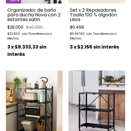
Organizador de baño
Set x 2 Repasadores
para ducha Nova con 2
Toalla 100 % algodón
estantes satin
Lisos
$28.000
$40.000
$6.468
$23.800
$5.497,80
3
x
$9.333,33
sin
3
x
$2.156
sin interés
interés