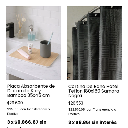
Placa Absorbente de
Cortina De Baño Hotel
Diatomite Kary
Teflon 180x180 Samara
Bamboo 35x45 cm
Negra
$29.600
$26.553
$25.160
$22.570,05
3
x
$9.866,67
sin
3
x
$8.851
sin interés